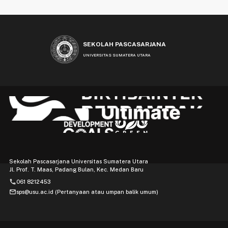
SEKOLAH PASCASARJANA
UNIVERSITAS SUMATERA UTARA
Sekolah Pascasarjana Universitas Sumatera Utara
Jl. Prof. T. Maas, Padang Bulan, Kec. Medan Baru
phone
061 8212453
mail
sps@usu.ac.id (Pertanyaan atau umpan balik umum)