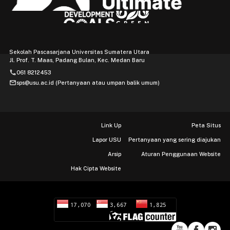
Sekolah Pascasarjana Universitas Sumatera Utara
Jl. Prof. T. Maas, Padang Bulan, Kec. Medan Baru
phone
061 8212453
mail
sps@usu.ac.id (Pertanyaan atau umpan balik umum)
Link Up
Peta Situs
Lapor USU
Pertanyaan yang sering diajukan
Arsip
Aturan Penggunaan Website
Hak Cipta Website