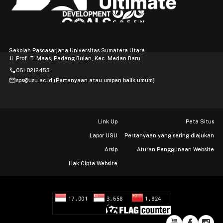
Sekolah Pascasarjana Universitas Sumatera Utara
Jl. Prof. T. Maas, Padang Bulan, Kec. Medan Baru
phone
061 8212453
mail
sps@usu.ac.id (Pertanyaan atau umpan balik umum)
Link Up
Peta Situs
Lapor USU
Pertanyaan yang sering diajukan
Arsip
Aturan Penggunaan Website
Hak Cipta Website