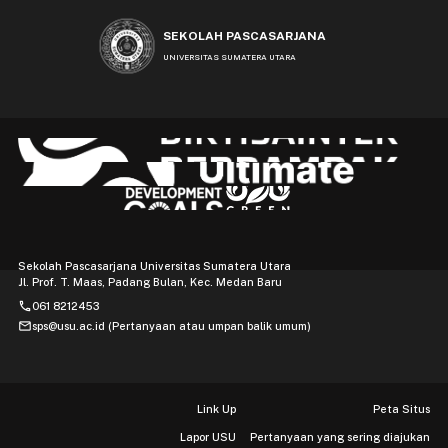
SEKOLAH PASCASARJANA
UNIVERSITAS SUMATERA UTARA
Sekolah Pascasarjana Universitas Sumatera Utara
Jl. Prof. T. Maas, Padang Bulan, Kec. Medan Baru
phone
061 8212453
mail
sps@usu.ac.id (Pertanyaan atau umpan balik umum)
Link Up
Peta Situs
Lapor USU
Pertanyaan yang sering diajukan