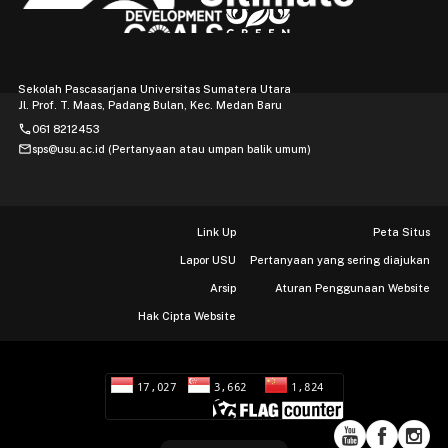
Sekolah Pascasarjana Universitas Sumatera Utara
Jl. Prof. T. Maas, Padang Bulan, Kec. Medan Baru
phone
061 8212453
mail
sps@usu.ac.id (Pertanyaan atau umpan balik umum)
Link Up
Peta Situs
Lapor USU
Pertanyaan yang sering diajukan
Arsip
Aturan Penggunaan Website
Hak Cipta Website