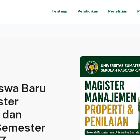
Tentang
Pendidikan
Penelitian
P
swa Baru
ster
 dan
Semester