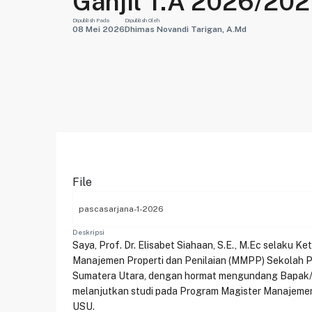
Ganjil T.A 2026/20
Dipublish Pada
Dipublish Oleh
08 Mei 2026
Dhimas Novandi Tarigan, A.Md
File
pascasarjana-1-2026
Deskripsi
Saya, Prof. Dr. Elisabet Siahaan, S.E., M.Ec selaku K
Manajemen Properti dan Penilaian (MMPP) Sekolah P
Sumatera Utara, dengan hormat mengundang Bapak/
melanjutkan studi pada Program Magister Manajemen
USU.