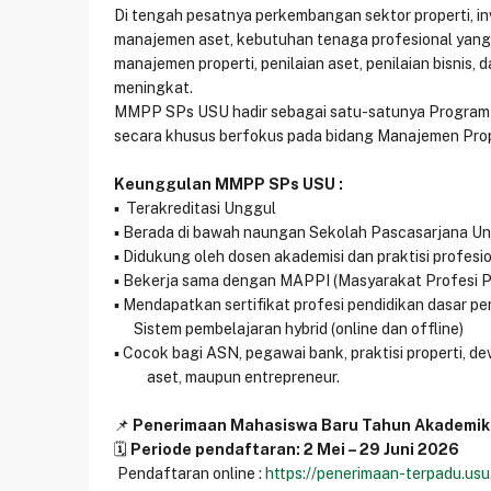
Di tengah pesatnya perkembangan sektor properti, inv
manajemen aset, kebutuhan tenaga profesional yang 
manajemen properti, penilaian aset, penilaian bisnis, 
meningkat.
MMPP SPs USU hadir sebagai satu-satunya Program 
secara khusus berfokus pada bidang Manajemen Prope
Keunggulan MMPP SPs USU :
▪️ Terakreditasi Unggul
▪️ Berada di bawah naungan Sekolah Pascasarjana Un
▪️ Didukung oleh dosen akademisi dan praktisi profesi
▪️ Bekerja sama dengan MAPPI (Masyarakat Profesi Pe
▪️ Mendapatkan sertifikat profesi pendidikan dasar pe
Sistem pembelajaran hybrid (online dan offline)
▪️ Cocok bagi ASN, pegawai bank, praktisi properti, d
aset, maupun entrepreneur.
📌
Penerimaan Mahasiswa Baru Tahun Akademik
🗓️
Periode pendaftaran: 2 Mei – 29 Juni 2026
Pendaftaran online :
https://penerimaan-terpadu.usu