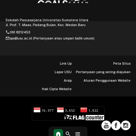
Sekolah Pascasarjana Universitas Sumatera Utara
Jl. Prof. T. Maas, Padang Bulan, Kec. Medan Baru
phone
061 8212453
mail
sps@usu.ac.id (Pertanyaan atau umpan balik umum)
Link Up
Peta Situs
Lapor USU
Pertanyaan yang sering diajukan
Arsip
Aturan Penggunaan Website
Hak Cipta Website