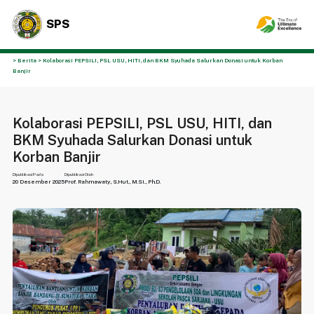
SPS
> Berita > Kolaborasi PEPSILI, PSL USU, HITI, dan BKM Syuhada Salurkan Donasi untuk Korban
Banjir
Kolaborasi PEPSILI, PSL USU, HITI, dan
BKM Syuhada Salurkan Donasi untuk
Korban Banjir
Dipublikasi Pada
Dipublikasi Oleh
20 Desember 2025
Prof. Rahmawaty, S.Hut., M.Si., Ph.D.