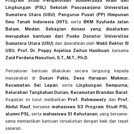
P
rogram Studi Pengelolaan Sumberdaya Alam dan
Lingkungan (PSL) Sekolah Pascasarjana Universitas
Sumatera Utara (USU)
,
Pengurus Pusat (PP) Himpunan
Ilmu Tanah Indonesia (HITI)
, serta
BKM Syuhada Jalan
Balam, Medan
.
Sebagian donasi yang disalurkan
merupakan bantuan dari Posko Donatur Universitas
Sumatera Utara (USU)
dan diserahkan oleh
Wakil Rektor III
USU, Prof. Dr. Poppy Anjelisa Zaitun Hasibuan
, bersama
Zaid Perdana Nasution, S.T., M.T., Ph.D.
Penyaluran bantuan dilakukan secara langsung kepada
masyarakat di
Dusun Pakis, Desa Harapan Makmur,
Kecamatan Sei Lepan
, serta
Lingkungan Sempurna,
Kelurahan Tangkahan Durian, Kecamatan Brandan Barat
.
Kegiatan ini turut melibatkan
Prof. Rahmawaty
dan
Prof.
Abdul Rauf
, bersama
mahasiswa S3 Program Studi PSL
,
alumni PSL
, serta
mahasiswa S1 Kehutanan
, yang bersama-
sama memastikan bantuan tersalurkan dengan baik dan tepat
sasaran.