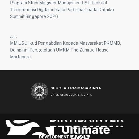
Program Studi Magister Manajemen USU Perkuat
Transformasi Digital melalui Partisipasi pada Dataiku
Summit Singapore 2026
Berita
MM USU Ikuti Pengabdian Kepada Masyarakat PKMMB,
Dampingi Pengelolaan UMKM The Zamrud House
Martapura
SEKOLAH PASCASARJANA
UNIVERSITAS SUMATERA UTARA