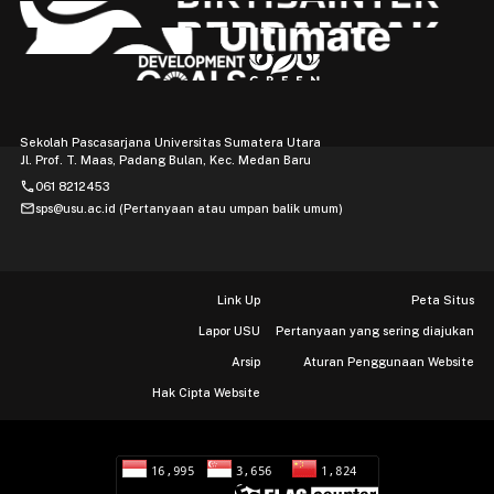
Sekolah Pascasarjana Universitas Sumatera Utara
Jl. Prof. T. Maas, Padang Bulan, Kec. Medan Baru
phone
061 8212453
mail
sps@usu.ac.id (Pertanyaan atau umpan balik umum)
Link Up
Peta Situs
Lapor USU
Pertanyaan yang sering diajukan
Arsip
Aturan Penggunaan Website
Hak Cipta Website