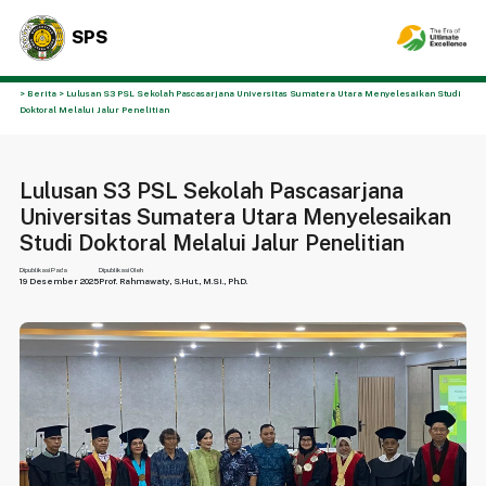
SPS
> Berita > Lulusan S3 PSL Sekolah Pascasarjana Universitas Sumatera Utara Menyelesaikan Studi
Doktoral Melalui Jalur Penelitian
Lulusan S3 PSL Sekolah Pascasarjana
Universitas Sumatera Utara Menyelesaikan
Studi Doktoral Melalui Jalur Penelitian
Dipublikasi Pada
Dipublikasi Oleh
19 Desember 2025
Prof. Rahmawaty, S.Hut., M.Si., Ph.D.