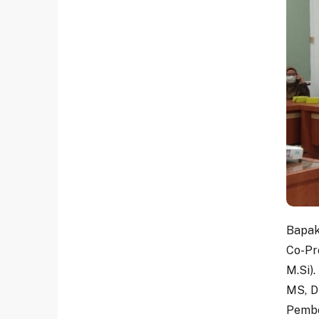
Bapak 
Co-Pr
M.Si)
MS, Dr
Pemben