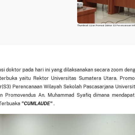
Thumbnail Ujian Promosi Doktor S3 Perencanaan W
si doktor pada hari ini yang dilaksanakan secara zoom den
 terbuka yaitu Rektor Universitas Sumatera Utara. Promo
r(S3) Perencanaan Wilayah Sekolah Pascasarjana Universi
n Promovendus An. Muhammad Syafiq dimana mendapatk
 Terbuaka
"CUMLAUDE"
.