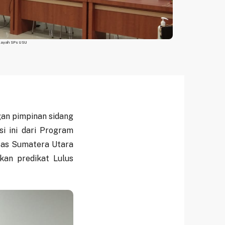
ilayah SPs USU
gan pimpinan sidang
si ini dari Program
tas Sumatera Utara
an predikat Lulus