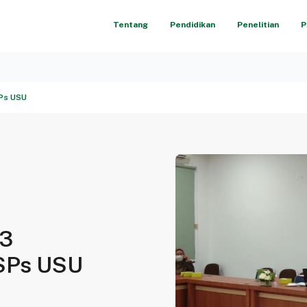
Tentang
Pendidikan
Penelitian
P
SPs USU
S3
 SPs USU