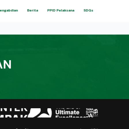
engabdian
Berita
PPID Pelaksana
SDGs
AN