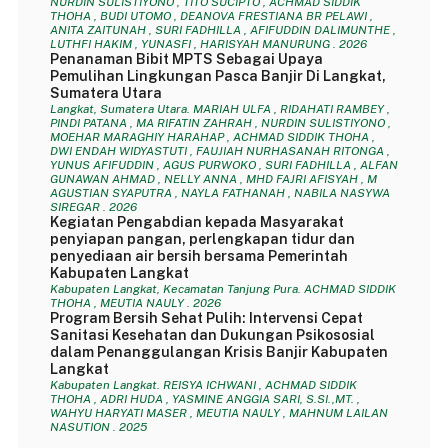
NURDIN SULISTIYONO , TITO SUCIPTO , ACHMAD SIDDIK
THOHA , BUDI UTOMO , DEANOVA FRESTIANA BR PELAWI ,
ANITA ZAITUNAH , SURI FADHILLA , AFIFUDDIN DALIMUNTHE ,
LUTHFI HAKIM , YUNASFI , HARISYAH MANURUNG . 2026
Penanaman Bibit MPTS Sebagai Upaya
Pemulihan Lingkungan Pasca Banjir Di Langkat,
Sumatera Utara
Langkat, Sumatera Utara. MARIAH ULFA , RIDAHATI RAMBEY ,
PINDI PATANA , MA RIFATIN ZAHRAH , NURDIN SULISTIYONO ,
MOEHAR MARAGHIY HARAHAP , ACHMAD SIDDIK THOHA ,
DWI ENDAH WIDYASTUTI , FAUJIAH NURHASANAH RITONGA ,
YUNUS AFIFUDDIN , AGUS PURWOKO , SURI FADHILLA , ALFAN
GUNAWAN AHMAD , NELLY ANNA , MHD FAJRI AFISYAH , M
AGUSTIAN SYAPUTRA , NAYLA FATHANAH , NABILA NASYWA
SIREGAR . 2026
Kegiatan Pengabdian kepada Masyarakat
penyiapan pangan, perlengkapan tidur dan
penyediaan air bersih bersama Pemerintah
Kabupaten Langkat
Kabupaten Langkat, Kecamatan Tanjung Pura. ACHMAD SIDDIK
THOHA , MEUTIA NAULY . 2026
Program Bersih Sehat Pulih: Intervensi Cepat
Sanitasi Kesehatan dan Dukungan Psikososial
dalam Penanggulangan Krisis Banjir Kabupaten
Langkat
Kabupaten Langkat. REISYA ICHWANI , ACHMAD SIDDIK
THOHA , ADRI HUDA , YASMINE ANGGIA SARI, S.SI.,MT. ,
WAHYU HARYATI MASER , MEUTIA NAULY , MAHNUM LAILAN
NASUTION . 2025