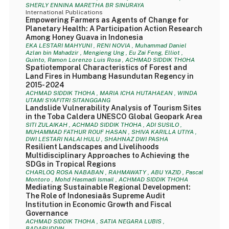
SHERLY ENNINA MARETHA BR SINURAYA
International Publications
Empowering Farmers as Agents of Change for
Planetary Health: A Participation Action Research
Among Honey Guava in Indonesia
EKA LESTARI MAHYUNI , RENI NOVIA , Muhammad Daniel
Azlan bin Mahadzir , Mengieng Ung , Eu Zai Feng, Elliot ,
Guinto, Ramon Lorenzo Luis Rosa , ACHMAD SIDDIK THOHA
Spatiotemporal Characteristics of Forest and
Land Fires in Humbang Hasundutan Regency in
2015- 2024
ACHMAD SIDDIK THOHA , MARIA ICHA HUTAHAEAN , WINDA
UTAMI SYAFITRI SITANGGANG
Landslide Vulnerability Analysis of Tourism Sites
in the Toba Caldera UNESCO Global Geopark Area
SITI ZULAIKAH , ACHMAD SIDDIK THOHA , ADI SUSILO ,
MUHAMMAD FATHUR ROUF HASAN , SHIVA KARILLA UTIYA ,
DWI LESTARI NALAI HULU , SHAHNAZ DWI PASHA
Resilient Landscapes and Livelihoods
Multidisciplinary Approaches to Achieving the
SDGs in Tropical Regions
CHARLOQ ROSA NABABAN , RAHMAWATY , ABU YAZID , Pascal
Montoro , Mohd Hasmadi Ismail , ACHMAD SIDDIK THOHA
Mediating Sustainable Regional Development:
The Role of Indonesiaâs Supreme Audit
Institution in Economic Growth and Fiscal
Governance
ACHMAD SIDDIK THOHA , SATIA NEGARA LUBIS ,
BADARUDDIN