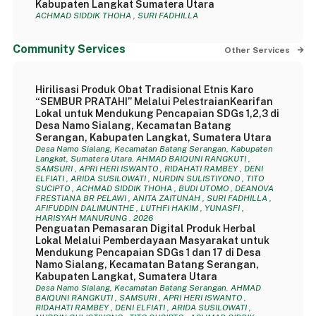
Kabupaten Langkat Sumatera Utara
ACHMAD SIDDIK THOHA , SURI FADHILLA
Community Services
Other Services
Hirilisasi Produk Obat Tradisional Etnis Karo
“SEMBUR PRATAHI” Melalui PelestraianKearifan
Lokal untuk Mendukung Pencapaian SDGs 1,2,3 di
Desa Namo Sialang, Kecamatan Batang
Serangan, Kabupaten Langkat, Sumatera Utara
Desa Namo Sialang, Kecamatan Batang Serangan, Kabupaten
Langkat, Sumatera Utara. AHMAD BAIQUNI RANGKUTI ,
SAMSURI , APRI HERI ISWANTO , RIDAHATI RAMBEY , DENI
ELFIATI , ARIDA SUSILOWATI , NURDIN SULISTIYONO , TITO
SUCIPTO , ACHMAD SIDDIK THOHA , BUDI UTOMO , DEANOVA
FRESTIANA BR PELAWI , ANITA ZAITUNAH , SURI FADHILLA ,
AFIFUDDIN DALIMUNTHE , LUTHFI HAKIM , YUNASFI ,
HARISYAH MANURUNG . 2026
Penguatan Pemasaran Digital Produk Herbal
Lokal Melalui Pemberdayaan Masyarakat untuk
Mendukung Pencapaian SDGs 1 dan 17 di Desa
Namo Sialang, Kecamatan Batang Serangan,
Kabupaten Langkat, Sumatera Utara
Desa Namo Sialang, Kecamatan Batang Serangan. AHMAD
BAIQUNI RANGKUTI , SAMSURI , APRI HERI ISWANTO ,
RIDAHATI RAMBEY , DENI ELFIATI , ARIDA SUSILOWATI ,