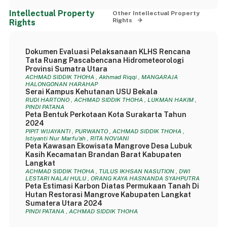
Intellectual Property
Other Intellectual Property
Rights
Rights
Dokumen Evaluasi Pelaksanaan KLHS Rencana
Tata Ruang Pascabencana Hidrometeorologi
Provinsi Sumatra Utara
ACHMAD SIDDIK THOHA , Akhmad Riqqi , MANGARAJA
HALONGONAN HARAHAP
Serai Kampus Kehutanan USU Bekala
RUDI HARTONO , ACHMAD SIDDIK THOHA , LUKMAN HAKIM ,
PINDI PATANA
Peta Bentuk Perkotaan Kota Surakarta Tahun
2024
PIPIT WIJAYANTI , PURWANTO , ACHMAD SIDDIK THOHA ,
Istiyanti Nur Marfu'ah , RITA NOVIANI
Peta Kawasan Ekowisata Mangrove Desa Lubuk
Kasih Kecamatan Brandan Barat Kabupaten
Langkat
ACHMAD SIDDIK THOHA , TULUS IKHSAN NASUTION , DWI
LESTARI NALAI HULU , ORANG KAYA HASNANDA SYAHPUTRA
Peta Estimasi Karbon Diatas Permukaan Tanah Di
Hutan Restorasi Mangrove Kabupaten Langkat
Sumatera Utara 2024
PINDI PATANA , ACHMAD SIDDIK THOHA