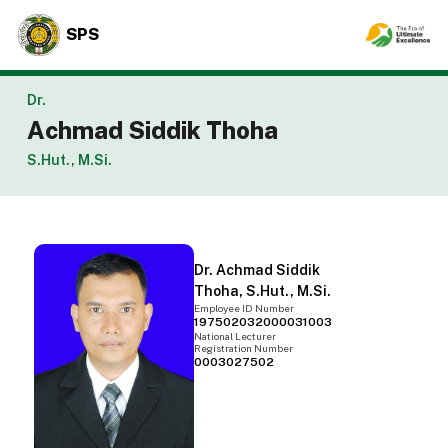
SPS
Dr.
Achmad Siddik Thoha
S.Hut., M.Si.
Dr. Achmad Siddik
Thoha, S.Hut., M.Si.
Employee ID Number
197502032000031003
National Lecturer
Registration Number
0003027502