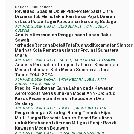
National Publications
Revaluasi Spasial Objek PBB-P2 Berbasis Citra
Drone untuk Memutakhirkan Basis Pajak Daerah
di Desa Pulau TagorKabupaten Serdang Bedagai
ACHMAD SIDDIK THOHA , BEJO SLAMET , IVAN FLOBERT
GULTOM
Analisis Kesesuaian Penggunaan Lahan Baku
Sawah
terhadapRencanaDetailTataRuangdiKecamatanSiantar
Marihat Kota Pematangsiantar Provinsi Sumatera
Utara
ACHMAD SIDDIK THOHA , RAZALI , HARLEN TUAH DAMANIK
Analisis Perubahan Tutupan Lahan di Kecamatan
Medan Labuhan, Kota Medan Sumatera Utara
Tahun 2014 - 2024
ACHMAD SIDDIK THOHA , SATIA NEGARA LUBIS , FITRI
ANDANI BR SIMARMATA
Prediksi Perubahan Guna Lahan pada Kawasan
Aerotropolis Menggunakan Model ANN-CA: Studi
Kasus Kecamatan Beringin Kabupaten Deli
Serdang
ACHMAD SIDDIK THOHA , ZULKIFLI , IRDHA DIAH UTAMI
Pengembangan Strategi Ruang Terbuka Hijau
Multi-fungsi Berbasis Nature-Based Solutions
untuk Ketahanan Iklim dan Mitigasi Banjir Rob di
Kawasan Medan Belawan
ACHMAD SIDDIK THOHA , CHARLOQ ROSA NABABAN ,