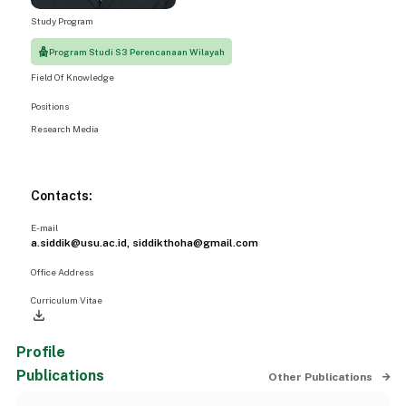
Study Program
Program Studi S3 Perencanaan Wilayah
Field Of Knowledge
Positions
Research Media
Contacts:
E-mail
a.siddik@usu.ac.id, siddikthoha@gmail.com
Office Address
Curriculum Vitae
file_download
Profile
Publications
Other Publications