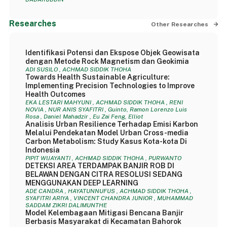
Researches
Other Researches
Identifikasi Potensi dan Ekspose Objek Geowisata
dengan Metode Rock Magnetism dan Geokimia
ADI SUSILO , ACHMAD SIDDIK THOHA
Towards Health Sustainable Agriculture:
Implementing Precision Technologies to Improve
Health Outcomes
EKA LESTARI MAHYUNI , ACHMAD SIDDIK THOHA , RENI
NOVIA , NUR ANIS SYAFITRI , Guinto, Ramon Lorenzo Luis
Rosa , Daniel Mahadzir , Eu Zai Feng, Elliot
Analisis Urban Resilience Terhadap Emisi Karbon
Melalui Pendekatan Model Urban Cross-media
Carbon Metabolism: Study Kasus Kota-kota Di
Indonesia
PIPIT WIJAYANTI , ACHMAD SIDDIK THOHA , PURWANTO
DETEKSI AREA TERDAMPAK BANJIR ROB DI
BELAWAN DENGAN CITRA RESOLUSI SEDANG
MENGGUNAKAN DEEP LEARNING
ADE CANDRA , HAYATUNNUFUS , ACHMAD SIDDIK THOHA ,
SYAFITRI ARIYA , VINCENT CHANDRA JUNIOR , MUHAMMAD
SADDAM ZIKRI DALIMUNTHE
Model Kelembagaan Mitigasi Bencana Banjir
Berbasis Masyarakat di Kecamatan Bahorok