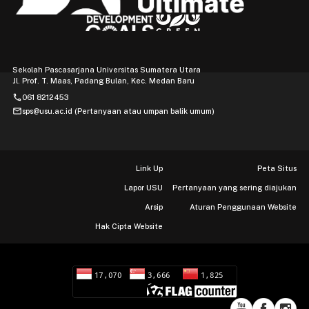
Sekolah Pascasarjana Universitas Sumatera Utara
Jl. Prof. T. Maas, Padang Bulan, Kec. Medan Baru
phone
061 8212453
mail
sps@usu.ac.id (Pertanyaan atau umpan balik umum)
Link Up
Peta Situs
Lapor USU
Pertanyaan yang sering diajukan
Arsip
Aturan Penggunaan Website
Hak Cipta Website